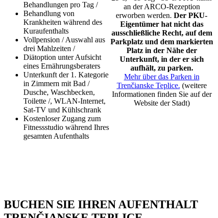
Behandlungen pro Tag /
an der ARCO-Rezeption
Behandlung von
erworben werden.
Der PKU-
Krankheiten während des
Eigentümer hat nicht das
Kuraufenthalts
ausschließliche Recht, auf dem
Vollpension / Auswahl aus
Parkplatz und dem markierten
drei Mahlzeiten /
Platz in der Nähe der
Diätoption unter Aufsicht
Unterkunft, in der er sich
eines Ernährungsberaters
aufhält, zu parken.
Unterkunft der 1. Kategorie
Mehr über das Parken in
in Zimmern mit Bad /
Trenčianske Teplice.
(weitere
Dusche, Waschbecken,
Informationen finden Sie auf der
Toilette /, WLAN-Internet,
Website der Stadt)
Sat-TV und Kühlschrank
Kostenloser Zugang zum
Fitnessstudio während Ihres
gesamten Aufenthalts
BUCHEN SIE IHREN AUFENTHALT
TRENČIANSKE TEPLICE