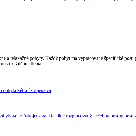
bné a relaxačné pobyty. Každý pobyt má vypracované špecifické postup
ností každého klienta.
pohybového ústrojenstva. Detailne rozpracovaný liečebný postup postav