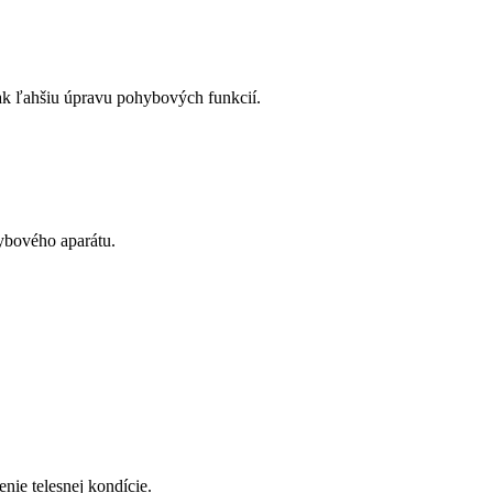
 tak ľahšiu úpravu pohybových funkcií.
hybového aparátu.
enie telesnej kondície.