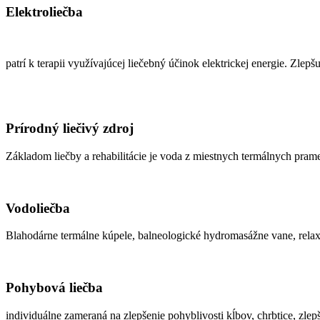
Elektroliečba
patrí k terapii využívajúcej liečebný účinok elektrickej energie. Zlep
Prírodný liečivý zdroj
Základom liečby a rehabilitácie je voda z miestnych termálnych prame
Vodoliečba
Blahodárne termálne kúpele, balneologické hydromasážne vane, relax
Pohybová liečba
individuálne zameraná na zlepšenie pohyblivosti kĺbov, chrbtice, zlepš