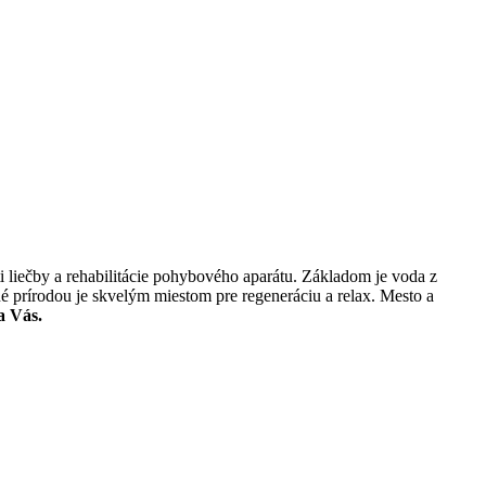
liečby a rehabilitácie pohybového aparátu. Základom je voda z
 prírodou je skvelým miestom pre regeneráciu a relax. Mesto a
a Vás.