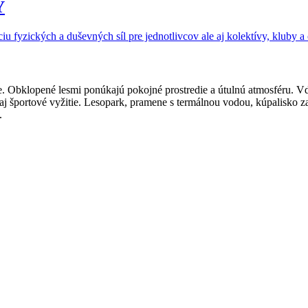
Y
 fyzických a duševných síl pre jednotlivcov ale aj kolektívy, kluby 
ine. Obklopené lesmi ponúkajú pokojné prostredie a útulnú atmosféru. 
aj športové vyžitie. Lesopark, pramene s termálnou vodou, kúpalisko za
.