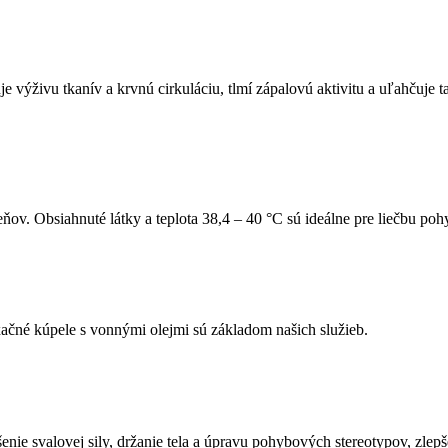
šuje výživu tkanív a krvnú cirkuláciu, tlmí zápalovú aktivitu a uľahčuje
ňov. Obsiahnuté látky a teplota 38,4 – 40 °C sú ideálne pre liečbu po
ačné kúpele s vonnými olejmi sú základom našich služieb.
enie svalovej sily, držanie tela a úpravu pohybových stereotypov, zlepš