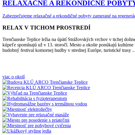
RELAXAČNÉ A REKONDIČNÉ POBYT
Zabezpečujeme relaxačné a rekondičné pobyty zamerané na regeneráciu
RELAX V TICHOM PROSTREDÍ
Trenčianske Teplice ležia na úpätí Strážovských vrchov v tichej dol
kúpeľe spomínajú už v 13. storočí. Mesto a okolie ponúkajú kultúrne 
hudobný festival komornej hudby v strednej Európe, turistické trasy ..
viac o okolí