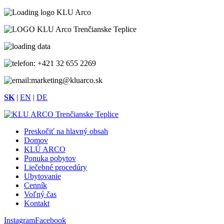
+421 32 655 2269
marketing@kluarco.sk
SK
|
EN
|
DE
Preskočiť na hlavný obsah
Domov
KLÚ ARCO
Ponuka pobytov
Liečebné procedúry
Ubytovanie
Cenník
Voľný čas
Kontakt
Instagram
Facebook