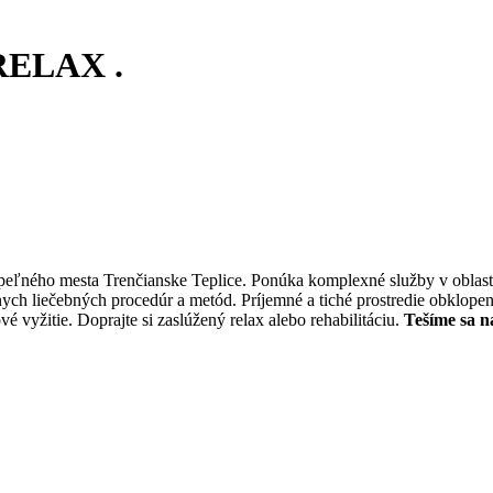
RELAX .
ľného mesta Trenčianske Teplice. Ponúka komplexné služby v oblasti 
h liečebných procedúr a metód. Príjemné a tiché prostredie obklopené
 vyžitie. Doprajte si zaslúžený relax alebo rehabilitáciu.
Tešíme sa n