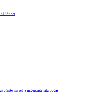
ní / 5nocí
, uvoľnite myseľ a načerpajte silu počas