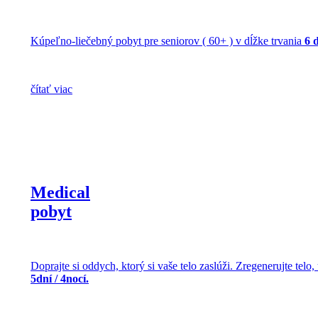
Kúpeľno-liečebný pobyt pre seniorov ( 60+ ) v dĺžke trvania
6 d
čítať viac
Medical
pobyt
Doprajte si oddych, ktorý si vaše telo zaslúži. Zregenerujte telo
5dní / 4nocí.