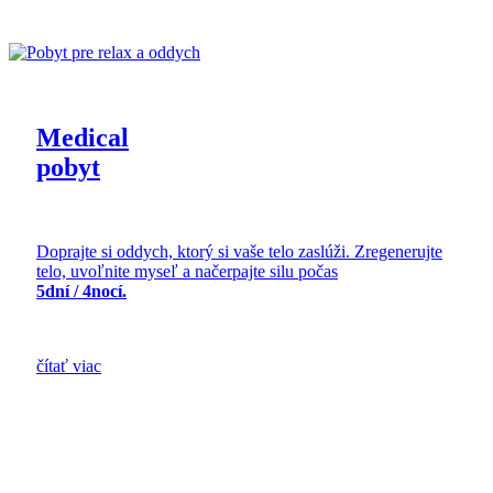
Medical
pobyt
Doprajte si oddych, ktorý si vaše telo zaslúži. Zregenerujte
telo, uvoľnite myseľ a načerpajte silu počas
5dní / 4nocí.
čítať viac