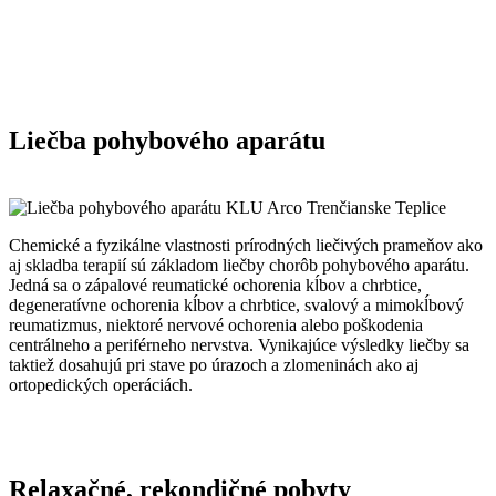
Liečba pohybového aparátu
Chemické a fyzikálne vlastnosti prírodných liečivých prameňov ako
aj skladba terapií sú základom liečby chorôb pohybového aparátu.
Jedná sa o zápalové reumatické ochorenia kĺbov a chrbtice,
degeneratívne ochorenia kĺbov a chrbtice, svalový a mimokĺbový
reumatizmus, niektoré nervové ochorenia alebo poškodenia
centrálneho a periférneho nervstva. Vynikajúce výsledky liečby sa
taktiež dosahujú pri stave po úrazoch a zlomeninách ako aj
ortopedických operáciách.
Relaxačné, rekondičné pobyty