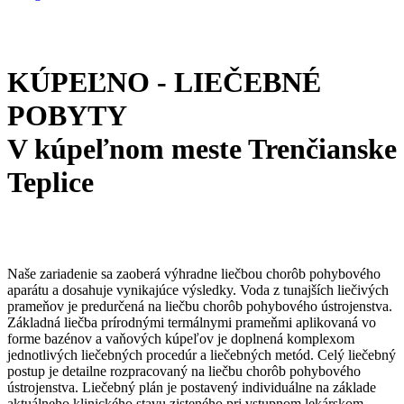
KÚPEĽNO - LIEČEBNÉ
POBYTY
V kúpeľnom meste Trenčianske
Teplice
Naše zariadenie sa zaoberá výhradne liečbou chorôb pohybového
aparátu a dosahuje vynikajúce výsledky. Voda z tunajších liečivých
prameňov je predurčená na liečbu chorôb pohybového ústrojenstva.
Základná liečba prírodnými termálnymi prameňmi aplikovaná vo
forme bazénov a vaňových kúpeľov je doplnená komplexom
jednotlivých liečebných procedúr a liečebných metód. Celý liečebný
postup je detailne rozpracovaný na liečbu chorôb pohybového
ústrojenstva. Liečebný plán je postavený individuálne na základe
aktuálneho klinického stavu zisteného pri vstupnom lekárskom