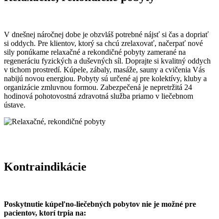
V dnešnej náročnej dobe je obzvláš potrebné nájsť si čas a dopriať
si oddych. Pre klientov, ktorý sa chcú zrelaxovať, načerpať nové
sily ponúkame relaxačné a rekondičné pobyty zamerané na
regeneráciu fyzických a duševných síl. Doprajte si kvalitný oddych
v tichom prostredí. Kúpele, zábaly, masáže, sauny a cvičenia Vás
nabijú novou energiou. Pobyty sú určené aj pre kolektívy, kluby a
organizácie zmluvnou formou. Zabezpečená je nepretržitá 24
hodinová pohotovostná zdravotná služba priamo v liečebnom
ústave.
Kontraindikácie
Poskytnutie kúpeľno-liečebných pobytov nie je možné pre
pacientov, ktorí trpia na: