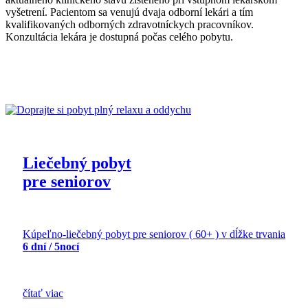
vyšetrení. Pacientom sa venujú dvaja odborní lekári a tím
kvalifikovaných odborných zdravotníckych pracovníkov.
Konzultácia lekára je dostupná počas celého pobytu.
Liečebný pobyt
pre seniorov
Kúpeľno-liečebný pobyt pre seniorov ( 60+ ) v dĺžke trvania
6 dní / 5nocí
čítať viac