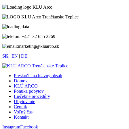
+421 32 655 2269
marketing@kluarco.sk
SK
|
EN
|
DE
Preskočiť na hlavný obsah
Domov
KLÚ ARCO
Ponuka pobytov
Liečebné procedúry
Ubytovanie
Cenník
Voľný čas
Kontakt
Instagram
Facebook